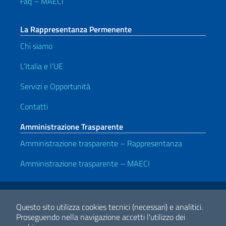
Faq – MAECI
La Rappresentanza Permenente
Chi siamo
L’Italia e l’UE
Servizi e Opportunità
Contatti
Amministrazione Trasparente
Amministrazione trasparente – Rappresentanza
Amministrazione trasparente – MAECI
Link Utili
Note legali
Privacy policy
Dichiarazione di accessibilità
Questo sito utilizza cookies tecnici (necessari) e analitici.
Proseguendo nella navigazione accetti l'utilizzo dei