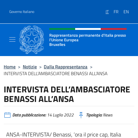
Salta al contenuto
IT
FR
EN
Governo Italiano
Intestazione sito, social e menù
Rappresentanza permanente d’Italia presso
l’Unione Europea
Bruxelles
Il sito ufficiale della Rappresentanza perma
Home
>
Notizie
>
Dalla Rappresentanza
>
INTERVISTA DELL’AMBASCIATORE BENASSI ALL’ANSA
INTERVISTA DELL’AMBASCIATORE
BENASSI ALL’ANSA
Data pubblicazione:
14 Luglio 2022
Tipologia:
News
ANSA-INTERVISTA/ Benassi, ‘ora il price cap, Italia