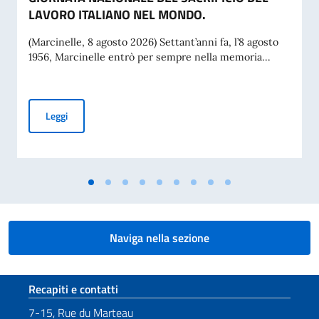
LAVORO ITALIANO NEL MONDO.
(Marcinelle, 8 agosto 2026) Settant’anni fa, l’8 agosto
1956, Marcinelle entrò per sempre nella memoria...
MESSAGGIO DEL VICE PRESIDENTE DEL CONSIGLIO DEI MI
Leggi
Naviga nella sezione
Sezione footer
Recapiti e contatti
7-15, Rue du Marteau