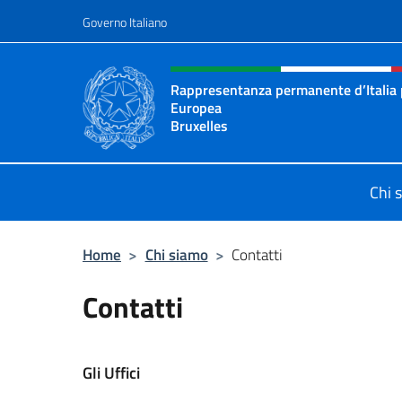
Salta al contenuto
Governo Italiano
Intestazione sito, social 
Rappresentanza permanente d’Italia 
Europea
Bruxelles
Il sito ufficiale della Rappresenta
Chi 
Home
>
Chi siamo
>
Contatti
Contatti
Gli Uffici