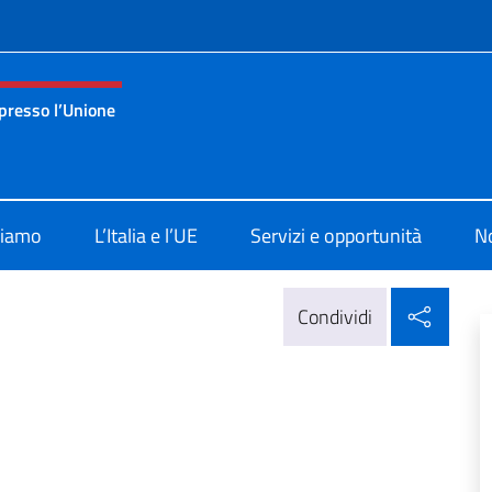
e menù
presso l’Unione
nza permanente d’Italia presso l’Unione Europea Bruxelles
siamo
L’Italia e l’UE
Servizi e opportunità
No
Condi
Condividi