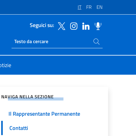
IT
FR
EN
Seguici su:
Cerca nel sito
Ricerca sito live
tizie
vidi sui Social Network
NAVIGA NELLA SEZIONE
Il Rappresentante Permanente
Contatti