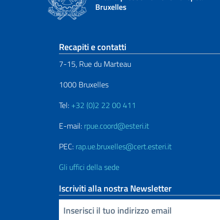
Bruxelles
Sezione footer
Recapiti e contatti
7-15, Rue du Marteau
1000 Bruxelles
Tel:
+32 (0)2 22 00 411
E-mail:
rpue.coord@esteri.it
PEC:
rap.ue.bruxelles@cert.esteri.it
Gli uffici della sede
Iscriviti alla nostra Newsletter
Inserisci la tua email