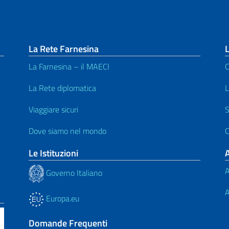
La Rete Farnesina
La Farnesina – il MAECI
C
La Rete diplomatica
L
Viaggiare sicuri
S
Dove siamo nel mondo
C
Le Istituzioni
A
Governo Italiano
A
Europa.eu
Domande Frequenti