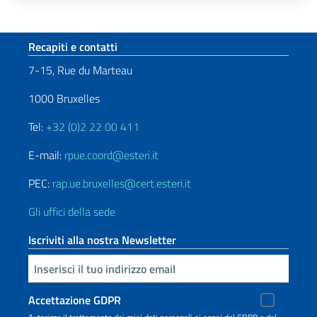
Paginazione
Sezione footer
Recapiti e contatti
7-15, Rue du Marteau
1000 Bruxelles
Tel:
+32 (0)2 22 00 411
E-mail:
rpue.coord@esteri.it
PEC:
rap.ue.bruxelles@cert.esteri.it
Gli uffici della sede
Iscriviti alla nostra Newsletter
Inserisci la tua email
Accettazione GDPR