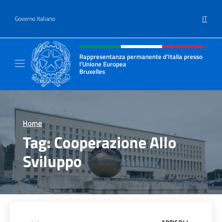
Salta al contenuto
IT
Governo Italiano
Intestazione sito, social e menù
Rappresentanza permanente d’Italia presso
l’Unione Europea
Bruxelles
Il sito ufficiale della Rappresentanza perma
Home
>
Tag:
Cooperazione Allo
Sviluppo