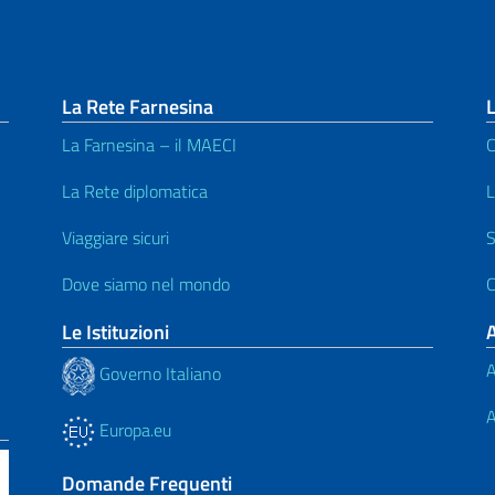
La Rete Farnesina
La Farnesina – il MAECI
C
La Rete diplomatica
L
Viaggiare sicuri
S
Dove siamo nel mondo
C
Le Istituzioni
A
Governo Italiano
A
Europa.eu
Domande Frequenti