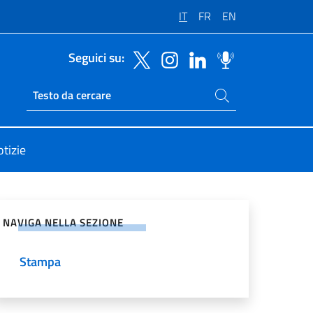
IT
FR
EN
Seguici su:
Cerca nel sito
Ricerca sito live
tizie
vidi sui Social Network
NAVIGA NELLA SEZIONE
Stampa