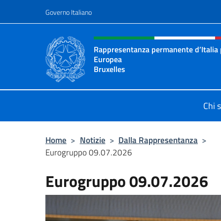
Salta al contenuto
Governo Italiano
Intestazione sito, social 
Rappresentanza permanente d’Italia 
Europea
Bruxelles
Il sito ufficiale della Rappresenta
Chi 
Home
>
Notizie
>
Dalla Rappresentanza
>
Eurogruppo 09.07.2026
Eurogruppo 09.07.2026