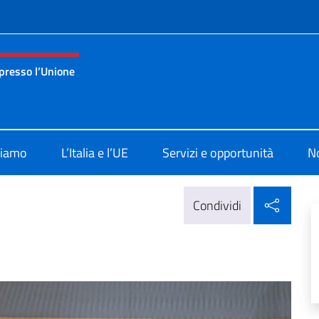
e menù
presso l’Unione
nza permanente d’Italia presso l’Unione Europea Bruxelles
siamo
L’Italia e l’UE
Servizi e opportunità
No
Condi
Condividi