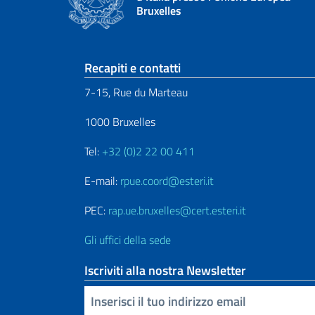
Bruxelles
Sezione footer
Recapiti e contatti
7-15, Rue du Marteau
1000 Bruxelles
Tel:
+32 (0)2 22 00 411
E-mail:
rpue.coord@esteri.it
PEC:
rap.ue.bruxelles@cert.esteri.it
Gli uffici della sede
Iscriviti alla nostra Newsletter
Inserisci la tua email