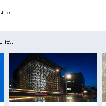
esterno).
che..