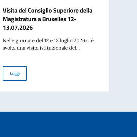
Visita del Consiglio Superiore della
Consi
Magistratura a Bruxelles 12-
il Con
13.07.2026
Bruxel
Vicepr
Nelle giornate del 12 e 13 luglio 2026 si è
svolta una visita istituzionale del...
Leg
Visita del Consiglio Superiore della Magistratura a Bruxelles 1
Leggi
onei