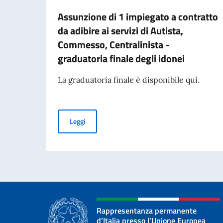
Assunzione di 1 impiegato a contratto
da adibire ai servizi di Autista,
Commesso, Centralinista -
graduatoria finale degli idonei
La graduatoria finale è disponibile qui.
Assunzione di 1 impiegato a contratto da adibire
Leggi
Rappresentanza permanente
d’Italia presso l’Unione Europea