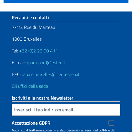
Sezione footer
Recapiti e contatti
7-15, Rue du Marteau
1000 Bruxelles
Tel:
+32 (0)2 22 00 411
E-mail:
rpue.coord@esteri.it
PEC:
rap.ue.bruxelles@cert.esteri.it
Gli uffici della sede
Iscriviti alla nostra Newsletter
Inserisci la tua email
Accettazione GDPR
Autorizzo il trattamento dei miei dati personali ai sensi del GDPR e del