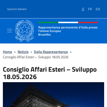
Salta al contenuto
IT
FR
EN
Governo Italiano
Intestazione sito, social e menù
Rappresentanza permanente d’Italia presso
l’Unione Europea
Bruxelles
Il sito ufficiale della Rappresentanza perma
Home
>
Notizie
>
Dalla Rappresentanza
>
Consiglio Affari Esteri – Sviluppo 18.05.2026
Consiglio Affari Esteri – Sviluppo
18.05.2026