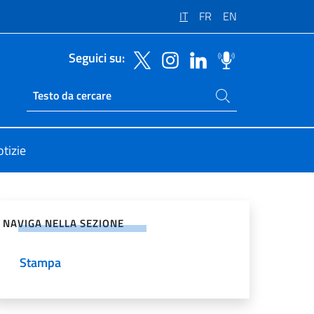
IT
FR
EN
Seguici su:
Cerca nel sito
Ricerca sito live
tizie
vidi sui Social Network
NAVIGA NELLA SEZIONE
Stampa