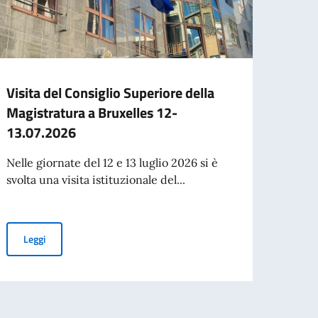
Visita del Consiglio Superiore della
Consi
Magistratura a Bruxelles 12-
il Con
13.07.2026
Bruxel
Vicepr
Nelle giornate del 12 e 13 luglio 2026 si è
svolta una visita istituzionale del...
Leg
Visita del Consiglio Superiore della Magistratura a Bruxelles 1
Leggi
onei