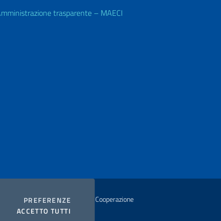
mministrazione trasparente – MAECI
istero degli Affari Esteri e della Cooperazione
COOKIES
PREFERENZE
I COOKIES
ACCETTO TUTTI