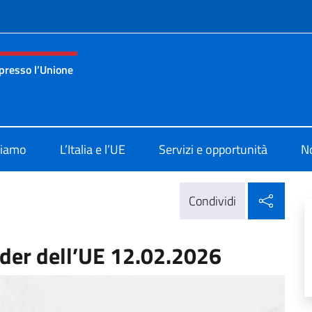
e menù
presso l’Unione
nza permanente d’Italia presso l’Unione Europea Bruxelles
siamo
L’Italia e l’UE
Servizi e opportunità
No
Condi
Condividi
ader dell’UE 12.02.2026