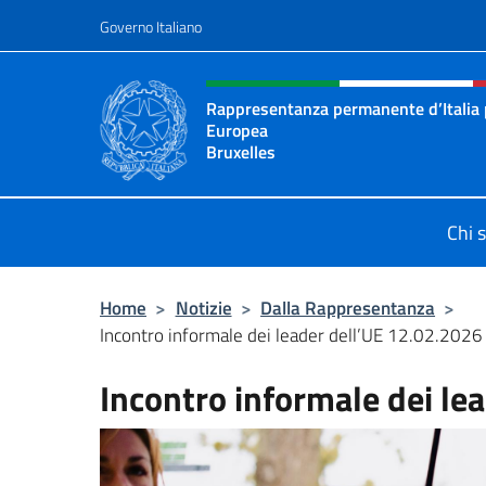
Salta al contenuto
Governo Italiano
Intestazione sito, social 
Rappresentanza permanente d’Italia 
Europea
Bruxelles
Il sito ufficiale della Rappresenta
Chi 
Home
>
Notizie
>
Dalla Rappresentanza
>
Incontro informale dei leader dell’UE 12.02.2026
Incontro informale dei le