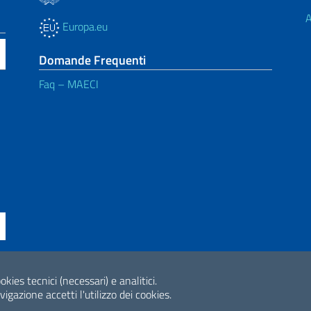
A
Europa.eu
Domande Frequenti
Faq – MAECI
ssibilità
okies tecnici (necessari) e analitici.
2026 Copyright Min
gazione accetti l'utilizzo dei cookies.
Internazionale