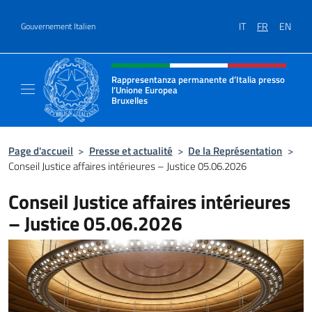
Aller au contenu
IT
FR
EN
Gouvernement Italien
Site Web, social et en-tête de m
Rappresentanza permanente d’Italia presso
l’Unione Europea
Bruxelles
Il sito ufficiale della Rappresentanza perma
Page d'accueil
>
Presse et actualité
>
De la Représentation
>
Conseil Justice affaires intérieures – Justice 05.06.2026
Conseil Justice affaires intérieures
– Justice 05.06.2026