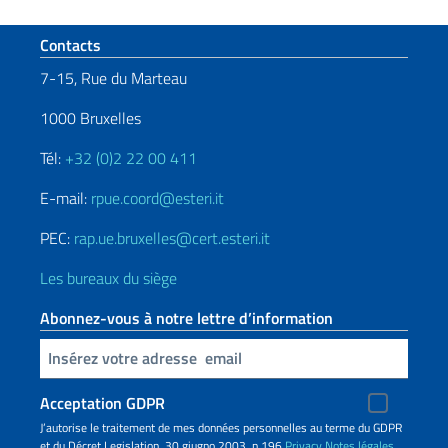
Section de pied de page
Contacts
7-15, Rue du Marteau
1000 Bruxelles
Tél:
+32 (0)2 22 00 411
E-mail:
rpue.coord@esteri.it
PEC:
rap.ue.bruxelles@cert.esteri.it
Les bureaux du siège
Abonnez-vous à notre lettre d’information
Insert your email
Acceptation GDPR
J’autorise le traitement de mes données personnelles au terme du GDPR
et du Décret Legislation 30 giugno 2003, n.196
Privacy
Notes légales